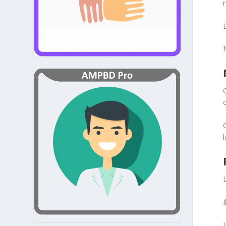
C
C
l
I