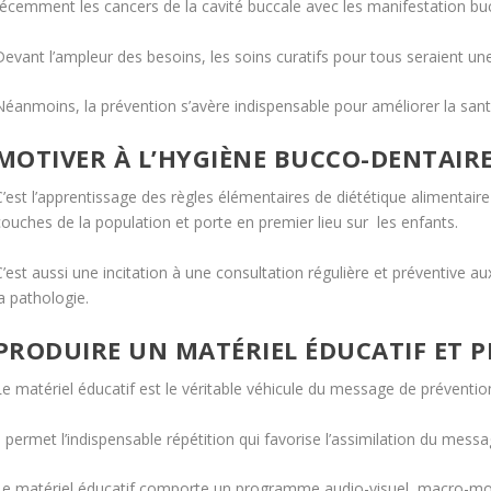
récemment les cancers de la cavité buccale avec les manifestation buc
Devant l’ampleur des besoins, les soins curatifs pour tous seraient une
Néanmoins, la prévention s’avère indispensable pour améliorer la sa
MOTIVER À L’HYGIÈNE BUCCO-DENTAIR
’est l’apprentissage des règles élémentaires de diététique alimentaire 
couches de la population et porte en premier lieu sur les enfants.
’est aussi une incitation à une consultation régulière et préventive a
a pathologie.
PRODUIRE UN MATÉRIEL ÉDUCATIF ET 
Le matériel éducatif est le véritable véhicule du message de préventio
l permet l’indispensable répétition qui favorise l’assimilation du messa
Le matériel éducatif comporte un programme audio-visuel, macro-mod