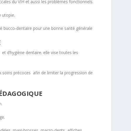
cales du VIH et aussi les problèmes fonctionnels.
 utopie.
nté bucco-dentaire pour une bonne santé générale
E
et d’hygiène dentaire. elle vise toutes les
ux soins précoces afin de limiter la progression de
PÉDAGOGIQUE
n.
ge.
èles, maxi-brosses, macro-dents, affiches,