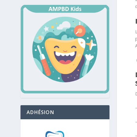
–
ADHÉSION
–