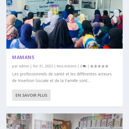
MAMANS
par
admin
|
Avr 21, 2023
|
Nos Actions
|
0
|
Les professionnels de santé et les différentes acteurs
de Insertion Sociale et de la Famille sont...
EN SAVOIR PLUS