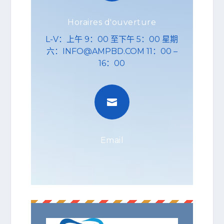
Horaires d'ouverture
L-V：上午 9：00 至下午 5：00 星期
六：INFO@AMPBD.COM 11：00 –
16：00

Email