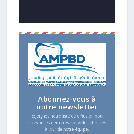
Abonnez-vous à
notre newsletter
Rejoignez notre liste de diffusion pour
recevoir les dernières nouvelles et mises
à jour de notre équipe.