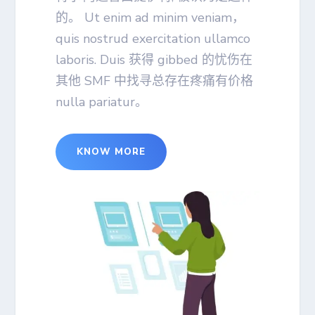
的。 Ut enim ad minim veniam，
quis nostrud exercitation ullamco
laboris. Duis 获得 gibbed 的忧伤在
其他 SMF 中找寻总存在疼痛有价格
nulla pariatur。
KNOW MORE