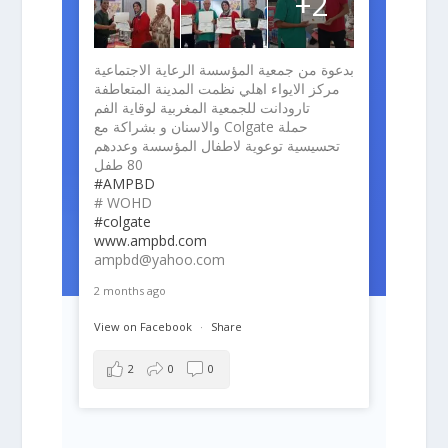
+2
بدعوة من جمعية المؤسسة الرعاية الاجتماعية
مركز الايواء اهلي نظمت المدينة المتعاطفة
تارودانت للجمعية المغربية لوقاية الفم
والاسنان و بشراكة مع Colgate حملة
تحسيسية توعوية لاطفال المؤسسة وعددهم
80 طفل
#AMPBD
# WOHD
#colgate
www.ampbd.com
ampbd@yahoo.com
2 months ago
View on Facebook
·
Share
2
0
0