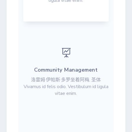
ligula vitae enim.

Community Management
洛雷姆·伊帕斯·多罗坐着阿梅, 圣体
Vivamus id felis odio. Vestibulum id ligula
vitae enim.