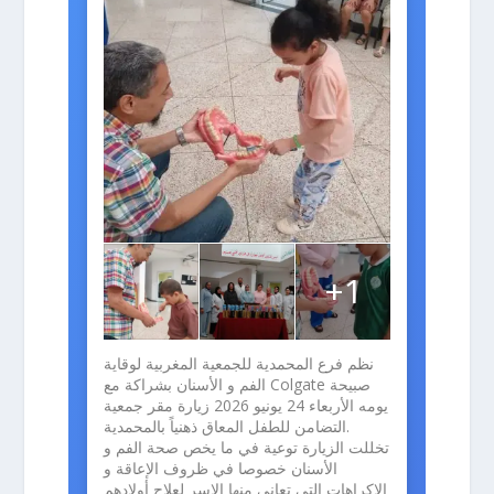
+1
نظم فرع المحمدية للجمعية المغربية لوقاية
الفم و الأسنان بشراكة مع Colgate صبيحة
يومه الأربعاء 24 يونيو 2026 زيارة مقر جمعية
التضامن للطفل المعاق ذهنياً بالمحمدية.
تخللت الزيارة توعية في ما يخص صحة الفم و
الأسنان خصوصا في ظروف الإعاقة و
الاكراهات التي تعاني منها الاسر لعلاج أولادهم