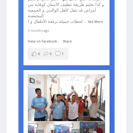
و كذا تعليم طريقة تنظيف الأسنان كوقاية من
أمراض قد تثقل كاهل الوالدين و الجمعية
المحتضنة.
لحظات جميلة برفقة الأطفال و ا
...
See More
2 months ago
View on Facebook
·
Share
6
0
1