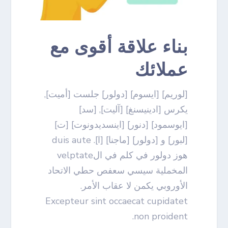
بناء علاقة أقوى مع
عملائك
[لوريم] [ايسوم] [دولور] جلست [أميت],
يكرس [ادينيسنغ] [آليت], [سد]
[ايوسمود] [دنور] [اينسديدونوت] [ت]
[لبور] و [دولور] [ماجنا] [ا]. duis aute
هوز دولور في كلم في الvelptate
المخملية سيسي سعفص حطي الاتحاد
الأوروبي يكمن لا عقاب الأمر.
Excepteur sint occaecat cupidatet
non proident.