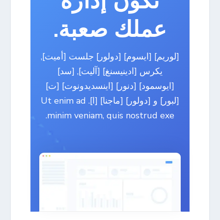
تكون إدارة
عملك صعبة.
[لوريم] [ايسوم] [دولور] جلست [أميت],
يكرس [ادينيسنغ] [آليت], [سد]
[ايوسمود] [دنور] [اينسديدونوت] [ت]
[لبور] و [دولور] [ماجنا] [ا]. Ut enim ad
minim veniam, quis nostrud exe.