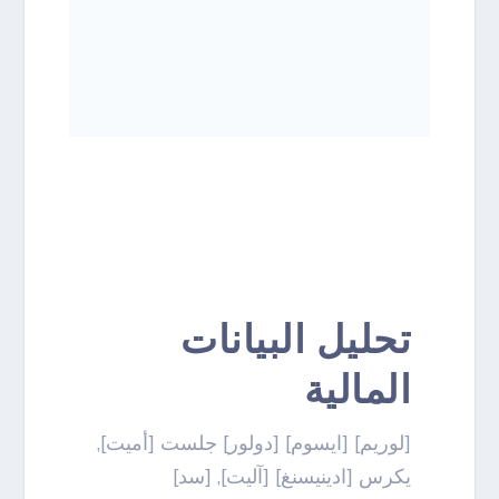
تحليل البيانات
المالية
[لوريم] [ايسوم] [دولور] جلست [أميت],
يكرس [ادينيسنغ] [آليت], [سد]