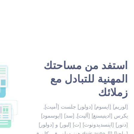
استفد من مساحتك
المهنية للتبادل مع
زملائك
[لوريم] [ايسوم] [دولور] جلست [أميت],
يكرس [ادينيسنغ] [آليت], [سد] [ايوسمود]
[دنور] [اينسديدونوت] [ت] [لبور] و [دولور]
[ماجنا] [ا]. duis aute هوز دولور في كلم في