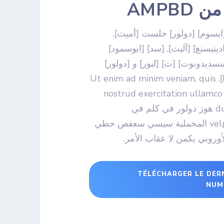
 AMPBD
[ايسوم] [دولور] جلست [أميت],
ينيسنغ] [آليت], [سد] [ايوسمود]
ينسديدونوت] [ت] [لبور] و [دولور]
[ماجنا] [ا]. Ut enim ad minim veniam, quis
nostrud exercitation ullamco 
duis aute هوز دولور في كلم في
الvelptate المخملية سيسي سعفص حطي
لأوروبي يكمن لا عقاب الأمر.
TÉLÉCHARGER LE DER
NUM