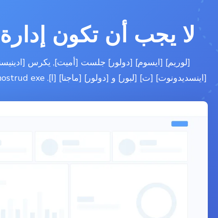
لا يجب أن تكون إدارة
[لوريم] [ايسوم] [دولور] جلست [أميت], يكرس [ادينيسنغ]
[اينسديدونوت] [ت] [لبور] و [دولور] [ماجنا] [ا]. Ut enim ad minim veniam, quis nostrud exe.