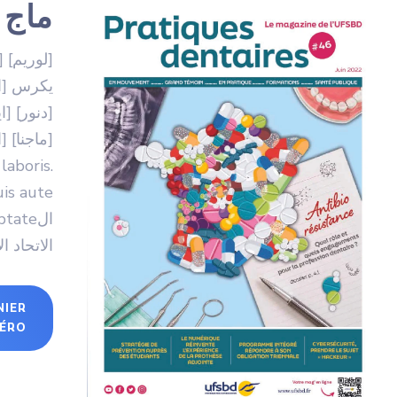
ماج من
[لوريم] 
يكرس [اد
[دنور] [ا
laboris.
الاتحاد ا
NIER
ÉRO