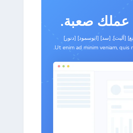
 عملك صعبة.
 [آليت], [سد] [ايوسمود] [دنور]